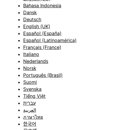
Bahasa Indonesia
Dansk
Deutsch
English (UK)
Español (España)
Español (Latinoamérica)
Français (France)
Italiano
Nederlands
Norsk
Português (Brasil)
Suomi
Svenska
Tiếng Việt
עברית
العربية
ภาษาไทย
한국어