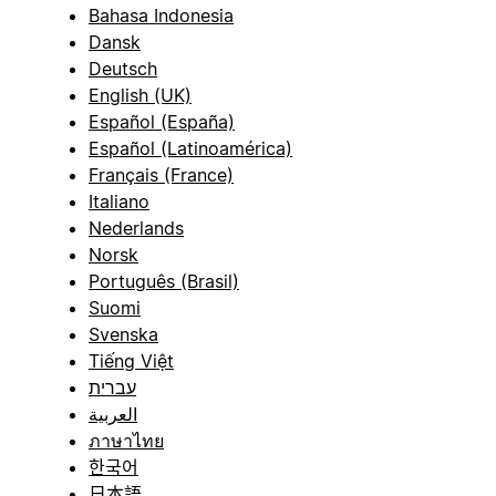
Bahasa Indonesia
Dansk
Deutsch
English (UK)
Español (España)
Español (Latinoamérica)
Français (France)
Italiano
Nederlands
Norsk
Português (Brasil)
Suomi
Svenska
Tiếng Việt
עברית
العربية
ภาษาไทย
한국어
日本語