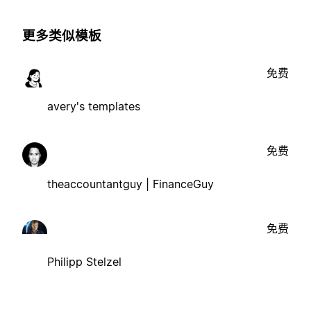
更多类似模板
免费
avery's templates
免费
theaccountantguy | FinanceGuy
免费
Philipp Stelzel