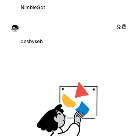
NimbleGot
免费
desbyseb