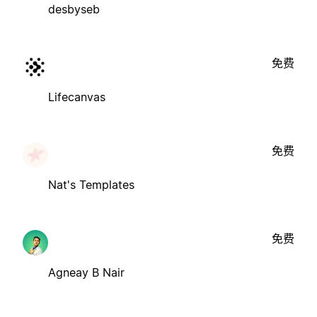
desbyseb
免费
Lifecanvas
免费
Nat's Templates
免费
Agneay B Nair