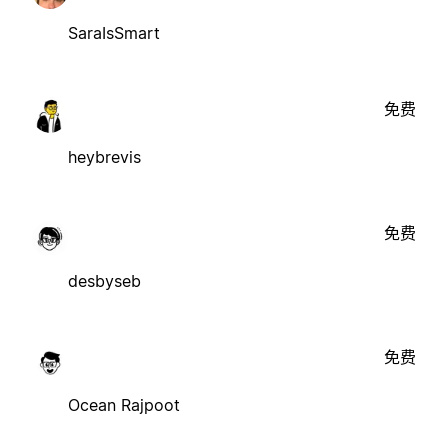
SaraIsSmart
免费
heybrevis
免费
desbyseb
免费
Ocean Rajpoot