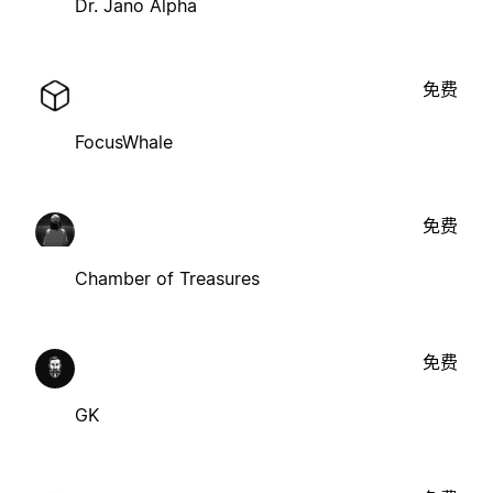
Dr. Jano Alpha
免费
FocusWhale
免费
Chamber of Treasures
免费
GK