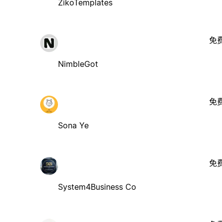
ZikoTemplates
免
NimbleGot
免
Sona Ye
免
System4Business Co