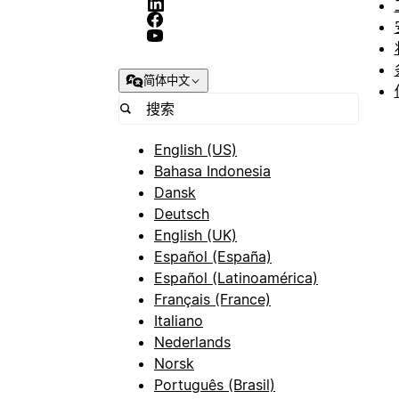
简体中文
English (US)
Bahasa Indonesia
Dansk
Deutsch
English (UK)
Español (España)
Español (Latinoamérica)
Français (France)
Italiano
Nederlands
Norsk
Português (Brasil)