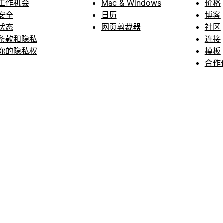
工作机会
Mac & Windows
价格
安全
日历
博客
状态
网页剪裁器
社区
条款和隐私
连接
你的隐私权
模板
合作