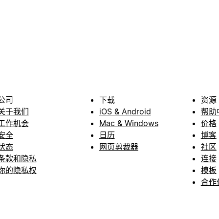
公司
下载
资源
关于我们
iOS & Android
帮助
工作机会
Mac & Windows
价格
安全
日历
博客
状态
网页剪裁器
社区
条款和隐私
连接
你的隐私权
模板
合作