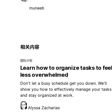
muneeb
相关内容
团队计划
Learn how to organize tasks to fee
less overwhelmed
Don't let a busy schedule get you down. We'll
show you how to effectively manage your tasks
and stay organized at work.
Alyssa Zacharias