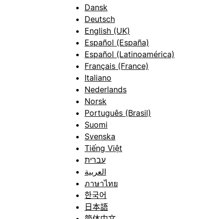
Dansk
Deutsch
English (UK)
Español (España)
Español (Latinoamérica)
Français (France)
Italiano
Nederlands
Norsk
Português (Brasil)
Suomi
Svenska
Tiếng Việt
עברית
العربية
ภาษาไทย
한국어
日本語
简体中文