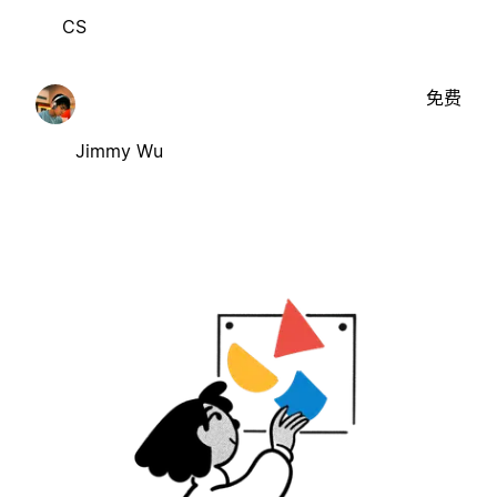
CS
免费
Jimmy Wu