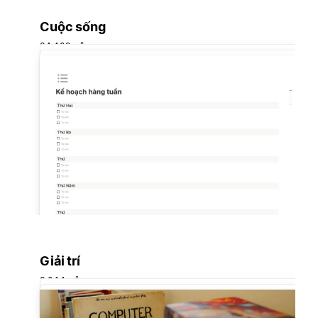
Cuộc sống
34.402 mẫu
Giải trí
3.044 mẫu