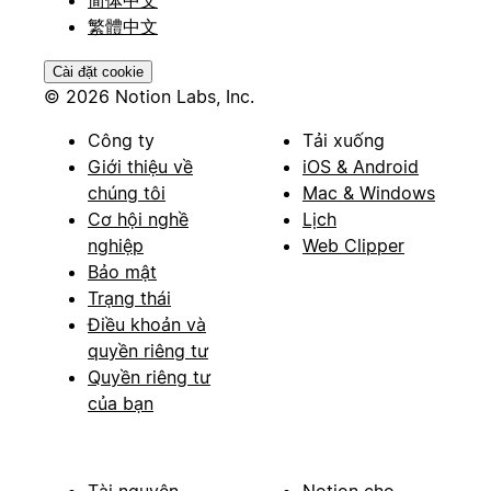
繁體中文
Cài đặt cookie
© 2026 Notion Labs, Inc.
Công ty
Tải xuống
Giới thiệu về
iOS & Android
chúng tôi
Mac & Windows
Cơ hội nghề
Lịch
nghiệp
Web Clipper
Bảo mật
Trạng thái
Điều khoản và
quyền riêng tư
Quyền riêng tư
của bạn
Tài nguyên
Notion cho