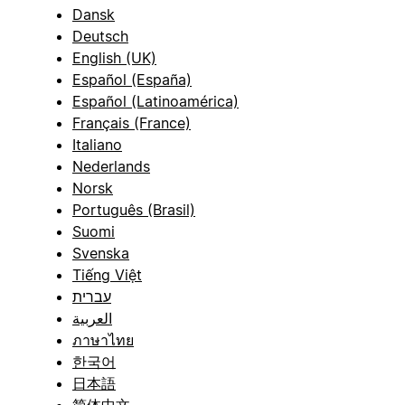
Dansk
Deutsch
English (UK)
Español (España)
Español (Latinoamérica)
Français (France)
Italiano
Nederlands
Norsk
Português (Brasil)
Suomi
Svenska
Tiếng Việt
עברית
العربية
ภาษาไทย
한국어
日本語
简体中文