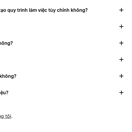
ạo quy trình làm việc tùy chỉnh không?
không?
n không?
iệu?
g tôi
.