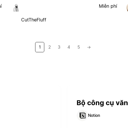
í
Miễn phí
CutTheFluff
1
2
3
4
5
→
Bộ công cụ vă
Notion