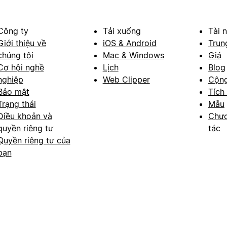
Công ty
Tải xuống
Tài 
Giới thiệu về
iOS & Android
Trun
chúng tôi
Mac & Windows
Giá
Cơ hội nghề
Lịch
Blog
nghiệp
Web Clipper
Cộn
Bảo mật
Tích
Trạng thái
Mẫu
Điều khoản và
Chươ
quyền riêng tư
tác
Quyền riêng tư của
bạn