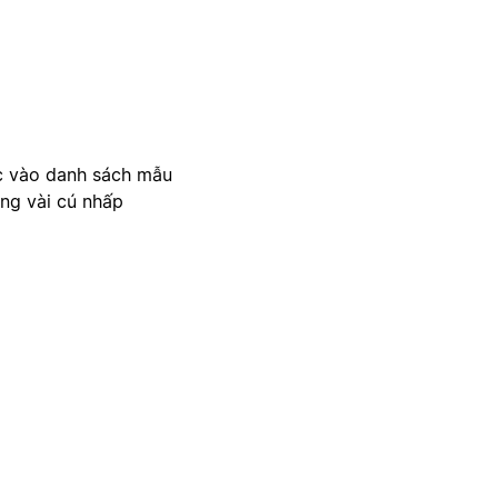
c vào danh sách mẫu
ong vài cú nhấp