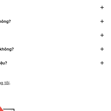
không?
n không?
iệu?
g tôi
.