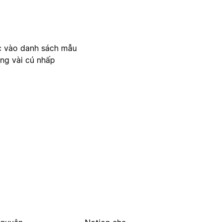
c vào danh sách mẫu
ong vài cú nhấp