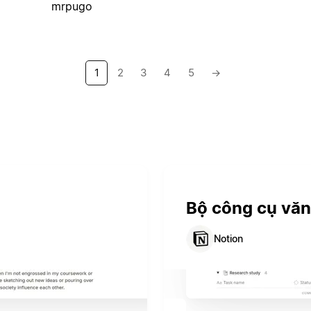
mrpugo
1
2
3
4
5
→
Bộ công cụ vă
Notion