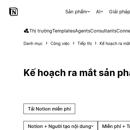
Sản phẩm
AI
Giải phá
Thị trường
Templates
Agents
Consultants
Conne
Danh mục
Công việc
Tiếp thị
Kế hoạch ra mắ
Kế hoạch ra mắt sản p
Tải Notion miễn phí
Notion + Người tạo nội dung
Miễn phí + T