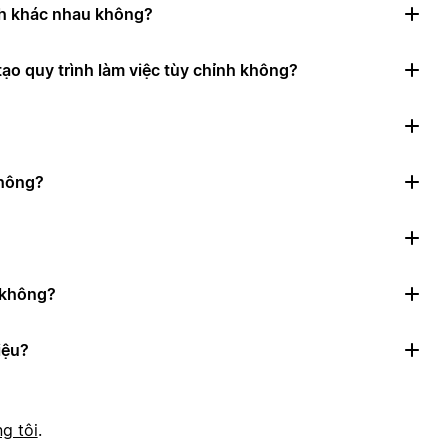
nh khác nhau không?
ạo quy trình làm việc tùy chỉnh không?
không?
n không?
iệu?
g tôi
.