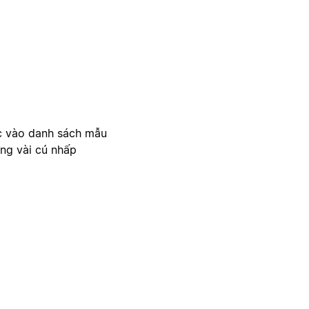
c vào danh sách mẫu
ong vài cú nhấp