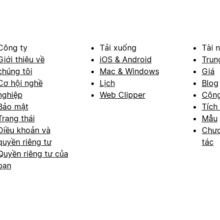
Công ty
Tải xuống
Tài 
Giới thiệu về
iOS & Android
Trun
chúng tôi
Mac & Windows
Giá
Cơ hội nghề
Lịch
Blog
nghiệp
Web Clipper
Cộn
Bảo mật
Tích
Trạng thái
Mẫu
Điều khoản và
Chươ
quyền riêng tư
tác
Quyền riêng tư của
bạn