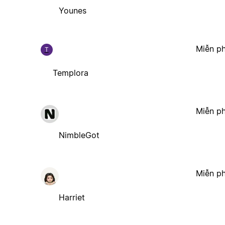
Younes
Miễn ph
T
Templora
Miễn ph
NimbleGot
Miễn ph
Harriet