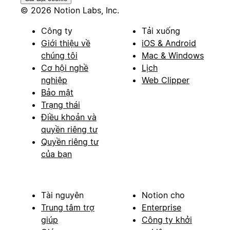
© 2026 Notion Labs, Inc.
Công ty
Tải xuống
Giới thiệu về
iOS & Android
chúng tôi
Mac & Windows
Cơ hội nghề
Lịch
nghiệp
Web Clipper
Bảo mật
Trạng thái
Điều khoản và
quyền riêng tư
Quyền riêng tư
của bạn
Tài nguyên
Notion cho
Trung tâm trợ
Enterprise
giúp
Công ty khởi