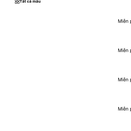
Tất cả mẫu
Miễn 
Miễn 
Miễn 
Miễn 