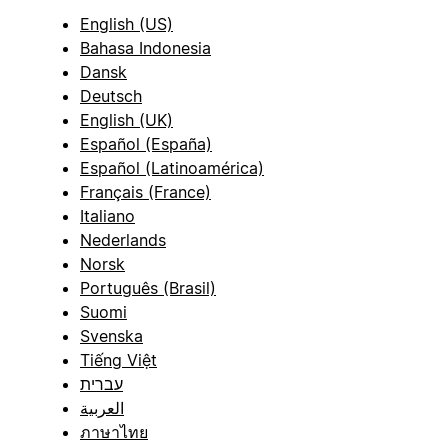
English (US)
Bahasa Indonesia
Dansk
Deutsch
English (UK)
Español (España)
Español (Latinoamérica)
Français (France)
Italiano
Nederlands
Norsk
Português (Brasil)
Suomi
Svenska
Tiếng Việt
עברית
العربية
ภาษาไทย