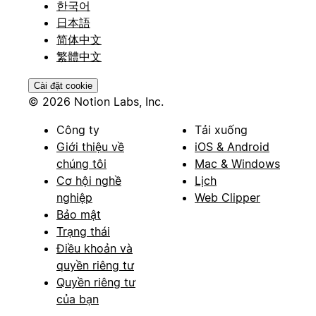
한국어
日本語
简体中文
繁體中文
Cài đặt cookie
© 2026 Notion Labs, Inc.
Công ty
Tải xuống
Giới thiệu về
iOS & Android
chúng tôi
Mac & Windows
Cơ hội nghề
Lịch
nghiệp
Web Clipper
Bảo mật
Trạng thái
Điều khoản và
quyền riêng tư
Quyền riêng tư
của bạn