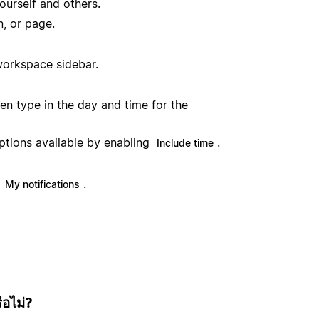
ourself and others.
, or page.
workspace sidebar.
hen type in the day and time for the
ptions available by enabling
.
Include time
n
.
My notifications
ือไม่?