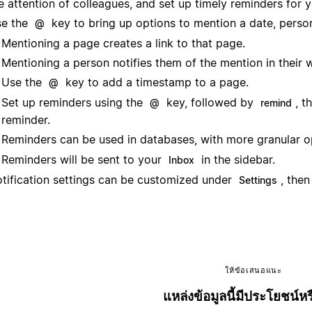
e attention of colleagues, and set up timely reminders for y
e the
key to bring up options to mention a date, person
@
Mentioning a page creates a link to that page.
Mentioning a person notifies them of the mention in their 
Use the
key to add a timestamp to a page.
@
Set up reminders using the
key, followed by
, t
@
remind
reminder.
Reminders can be used in databases, with more granular o
Reminders will be sent to your
in the sidebar.
Inbox
tification settings can be customized under
, the
Settings
ให้ข้อเสนอแนะ
แหล่งข้อมูลนี้มีประโยชน์หร