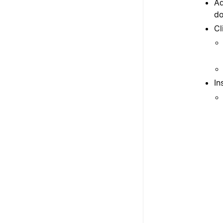
Ad
do
Cl
In