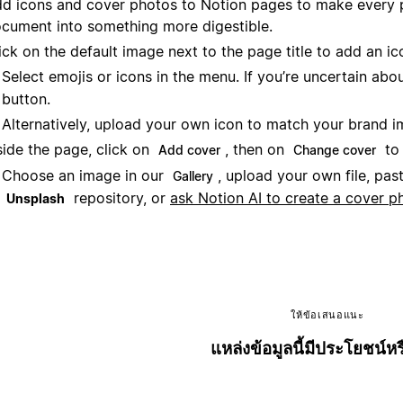
d icons and cover photos to Notion pages to make every p
cument into something more digestible.
ick on the default image next to the page title to add an ic
Select emojis or icons in the menu. If you’re uncertain abo
button.
Alternatively, upload your own icon to match your brand
side the page, click on
, then on
to 
Add cover
Change cover
Choose an image in our
, upload your own file, pas
Gallery
repository, or
ask Notion AI to create a cover p
Unsplash
ให้ข้อเสนอแนะ
แหล่งข้อมูลนี้มีประโยชน์หร