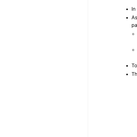
In
As
pa
To
Th