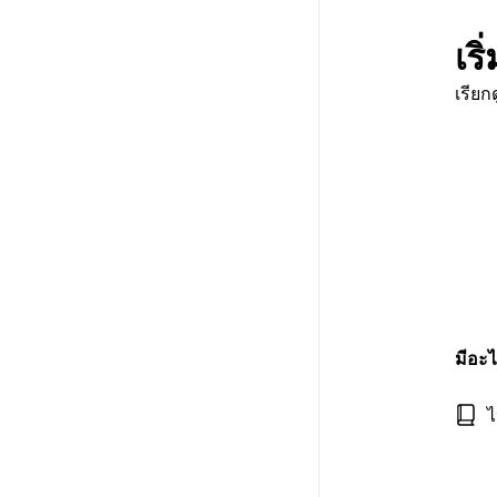
เร
เรีย
มีอะไ
ไ