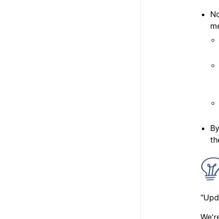
No
me
By
th
"Upd
We'r