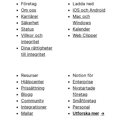
Företag
Ladda ned
Om oss
iOS och Android
Karriärer
Mac och
Säkerhet
Windows
Status
Kalender
Villkor och
Web Clipper
integritet
Dina rättigheter
till integritet
Resurser
Notion för
Hjälpcenter
Enterprise
Prissättning
Nystartade
Blogg
företag
Community
Småföretag
Integrationer
Personal
Mallar
Utforska mer
→