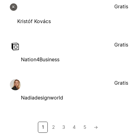
Gratis
K
Kristóf Kovács
Gratis
Nation4Business
Gratis
Nadiadesignworld
1
2
3
4
5
→