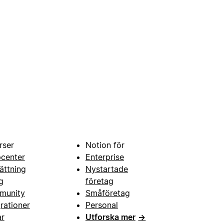
rser
Notion för
pcenter
Enterprise
ättning
Nystartade
g
företag
munity
Småföretag
grationer
Personal
ar
Utforska mer
→