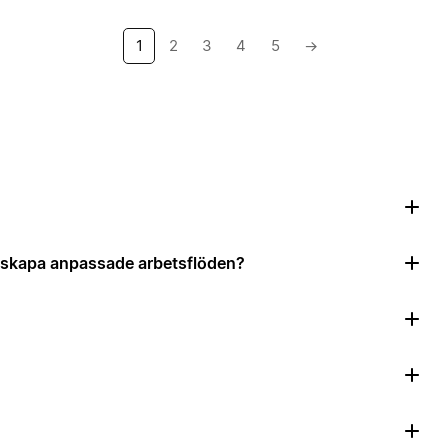
1
2
3
4
5
→
?
tt skapa anpassade arbetsflöden?