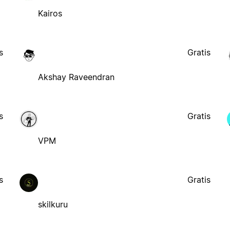
Kairos
s
Gratis
Akshay Raveendran
s
Gratis
VPM
s
Gratis
skilkuru