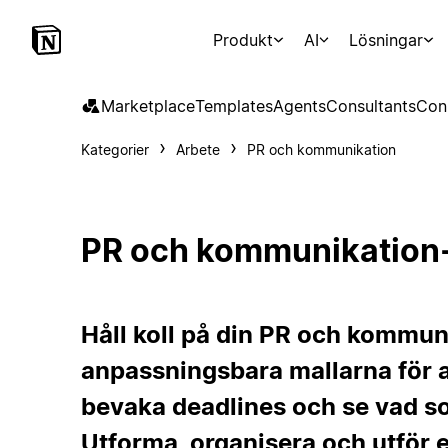
Produkt
AI
Lösningar
Marketplace
Templates
Agents
Consultants
Con
Kategorier
Arbete
PR och kommunikation
PR och kommunikation-
Håll koll på din PR och kommun
anpassningsbara mallarna för a
bevaka deadlines och se vad so
Utforma, organisera och utför en