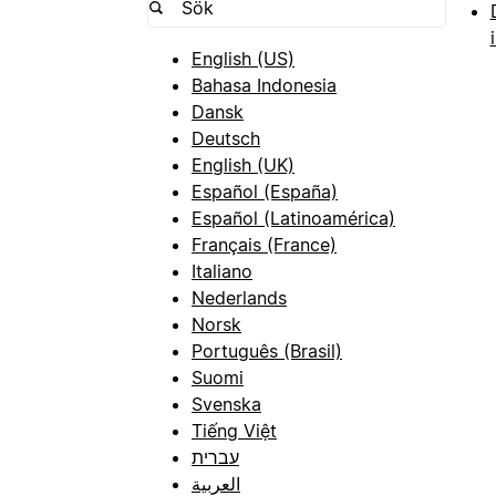
English (US)
Bahasa Indonesia
Dansk
Deutsch
English (UK)
Español (España)
Español (Latinoamérica)
Français (France)
Italiano
Nederlands
Norsk
Português (Brasil)
Suomi
Svenska
Tiếng Việt
עברית
العربية