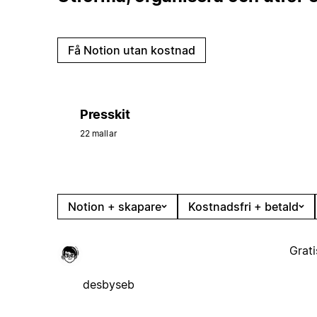
Få Notion utan kostnad
Presskit
22 mallar
Notion + skapare
Kostnadsfri + betald
Grati
desbyseb