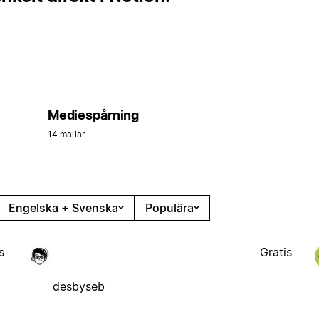
Mediespårning
14 mallar
Engelska + Svenska
Populära
s
Gratis
desbyseb