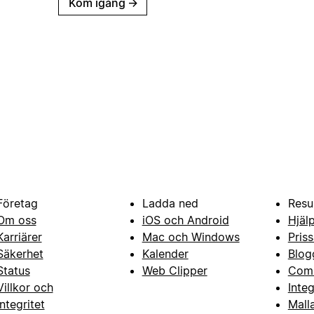
Kom igång
→
Företag
Ladda ned
Resu
Om oss
iOS och Android
Hjäl
Karriärer
Mac och Windows
Priss
Säkerhet
Kalender
Blog
Status
Web Clipper
Com
Villkor och
Inte
integritet
Mall