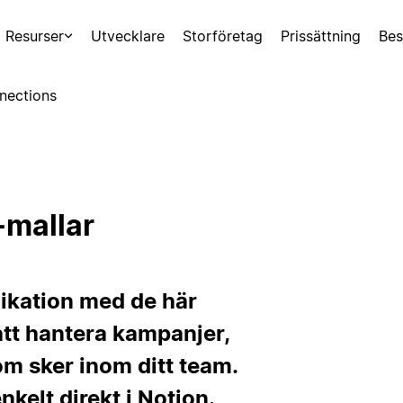
Resurser
Utvecklare
Storföretag
Prissättning
Bes
nections
mallar
ikation med de här
tt hantera kampanjer,
m sker inom ditt team.
kelt direkt i Notion.