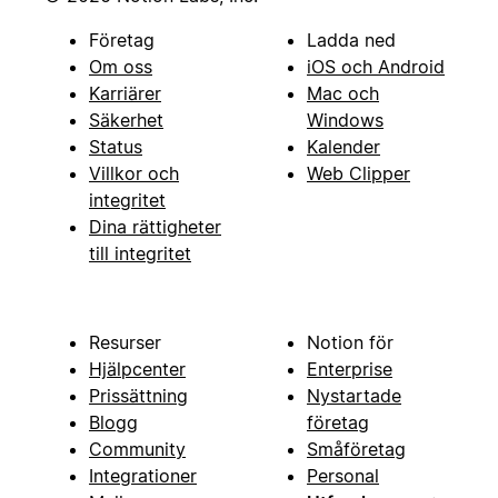
Företag
Ladda ned
Om oss
iOS och Android
Karriärer
Mac och
Säkerhet
Windows
Status
Kalender
Villkor och
Web Clipper
integritet
Dina rättigheter
till integritet
Resurser
Notion för
Hjälpcenter
Enterprise
Prissättning
Nystartade
Blogg
företag
Community
Småföretag
Integrationer
Personal