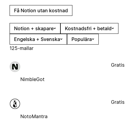
Få Notion utan kostnad
Notion + skapare
Kostnadsfri + betald
Engelska + Svenska
Populära
125-mallar
Gratis
NimbleGot
Gratis
NotoMantra