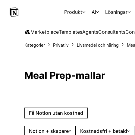
Produkt
AI
Lösningar
Marketplace
Templates
Agents
Consultants
Con
Kategorier
Privatliv
Livsmedel och näring
Mea
Meal Prep-mallar
Få Notion utan kostnad
Notion + skapare
Kostnadsfri + betald