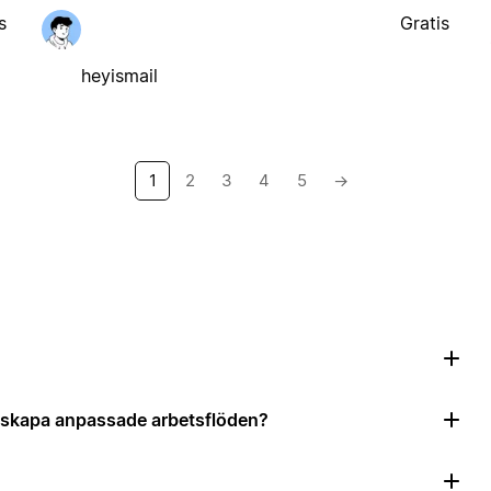
s
Gratis
heyismail
1
2
3
4
5
→
?
tt skapa anpassade arbetsflöden?