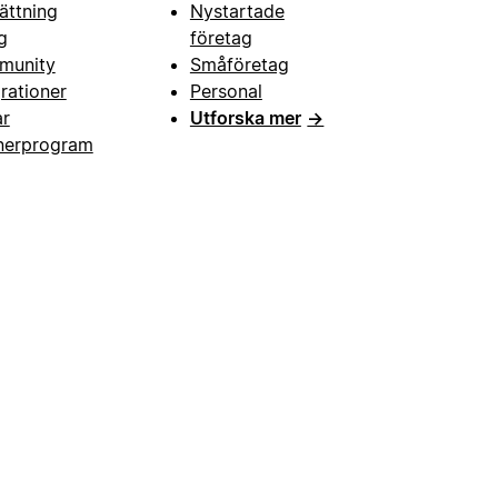
ättning
Nystartade
g
företag
munity
Småföretag
grationer
Personal
ar
Utforska mer
→
nerprogram