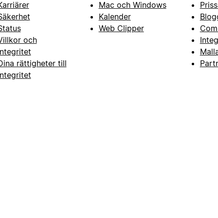
Karriärer
Mac och Windows
Priss
Säkerhet
Kalender
Blog
Status
Web Clipper
Com
Villkor och
Inte
integritet
Mall
Dina rättigheter till
Part
integritet