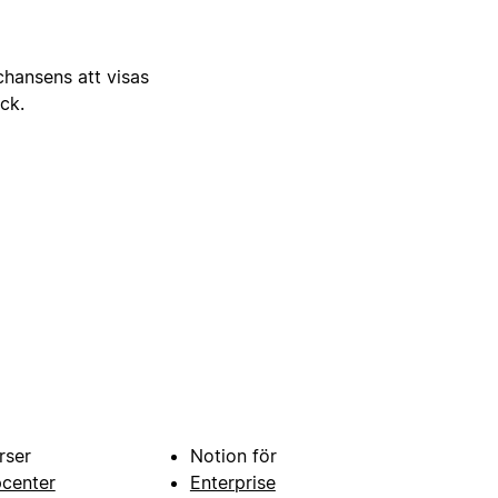
 chansens att visas
ick.
rser
Notion för
pcenter
Enterprise