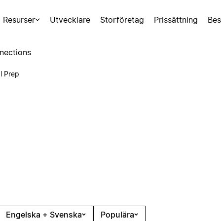
Resurser
Utvecklare
Storföretag
Prissättning
Bes
nections
l Prep
Engelska + Svenska
Populära