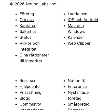
© 2026 Notion Labs, Inc.
Företag
Ladda ned
Om oss
iOS och Android
Karriärer
Mac och
Säkerhet
Windows
Status
Kalender
Villkor och
Web Clipper
integritet
Dina rättigheter
till integritet
Resurser
Notion för
Hjälpcenter
Enterprise
Prissättning
Nystartade
Blogg
företag
Community
Småföretag
Integrationer
Personal