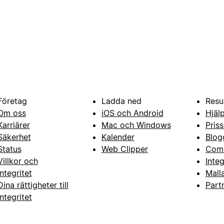
Företag
Ladda ned
Resu
Om oss
iOS och Android
Hjäl
Karriärer
Mac och Windows
Priss
Säkerhet
Kalender
Blog
Status
Web Clipper
Com
Villkor och
Inte
integritet
Mall
Dina rättigheter till
Part
integritet