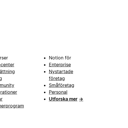
rser
Notion för
pcenter
Enterprise
ättning
Nystartade
g
företag
munity
Småföretag
grationer
Personal
ar
Utforska mer
→
nerprogram