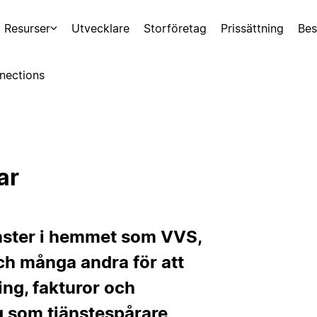
Resurser
Utvecklare
Storföretag
Prissättning
Bes
nections
ar
änster i hemmet som VVS,
ch många andra för att
ng, fakturor och
 som tjänstespårare,