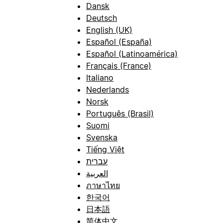
Dansk
Deutsch
English (UK)
Español (España)
Español (Latinoamérica)
Français (France)
Italiano
Nederlands
Norsk
Português (Brasil)
Suomi
Svenska
Tiếng Việt
עברית
العربية
ภาษาไทย
한국어
日本語
简体中文