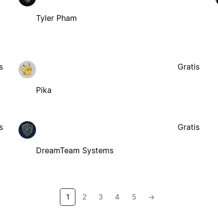
Tyler Pham
s
Gratis
Pika
s
Gratis
DreamTeam Systems
1
2
3
4
5
→