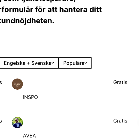
ormulär för att hantera ditt
 kundnöjdheten.
Engelska + Svenska
Populära
s
Gratis
INSPO
s
Gratis
AVEA