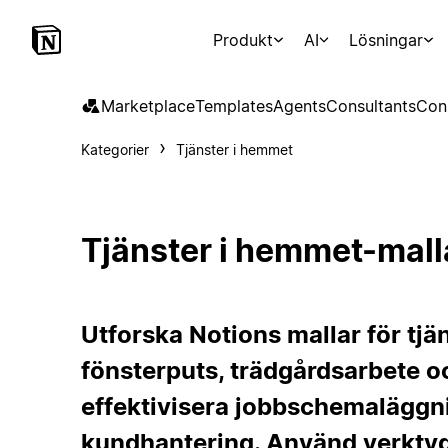
Produkt
AI
Lösningar
Marketplace
Templates
Agents
Consultants
Con
Kategorier
Tjänster i hemmet
Tjänster i hemmet-mall
Utforska Notions mallar för tj
fönsterputs, trädgårdsarbete o
effektivisera jobbschemaläggni
kundhantering. Använd verktyg