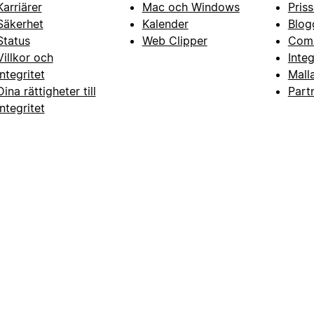
Karriärer
Mac och Windows
Priss
Säkerhet
Kalender
Blog
Status
Web Clipper
Com
Villkor och
Inte
integritet
Mall
Dina rättigheter till
Part
integritet