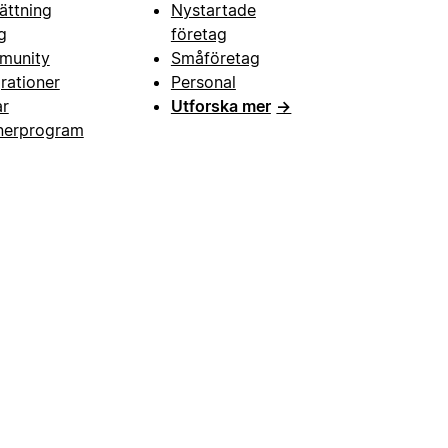
ättning
Nystartade
g
företag
munity
Småföretag
grationer
Personal
ar
Utforska mer
→
nerprogram