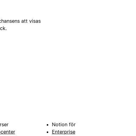
 chansens att visas
ick.
rser
Notion för
pcenter
Enterprise