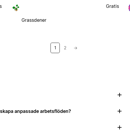
s
Gratis
Grassdener
1
2
→
?
tt skapa anpassade arbetsflöden?