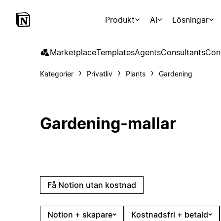
Produkt
AI
Lösningar
Marketplace
Templates
Agents
Consultants
Con
Kategorier
Privatliv
Plants
Gardening
Gardening-mallar
Få Notion utan kostnad
Notion + skapare
Kostnadsfri + betald