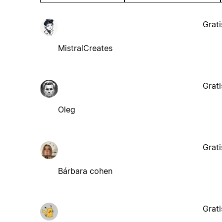
Grati
MistralCreates
Grati
Oleg
Grati
Bárbara cohen
Grati