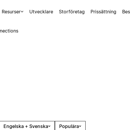
Resurser
Utvecklare
Storföretag
Prissättning
Bes
nections
Engelska + Svenska
Populära