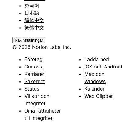
한국어
日本語
简体中文
繁體中文
Kakinställningar
© 2026 Notion Labs, Inc.
Företag
Ladda ned
Om oss
iOS och Android
Karriärer
Mac och
Säkerhet
Windows
Status
Kalender
Villkor och
Web Clipper
integritet
Dina rättigheter
till integritet