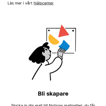
Läs mer i vårt
hjälpcenter
.
Bli skapare
Skicka in din mall till Notions mallgalleri, du får