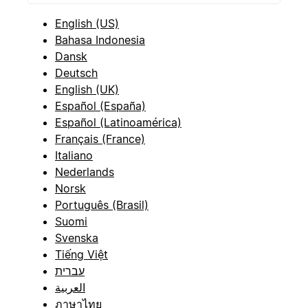
English (US)
Bahasa Indonesia
Dansk
Deutsch
English (UK)
Español (España)
Español (Latinoamérica)
Français (France)
Italiano
Nederlands
Norsk
Português (Brasil)
Suomi
Svenska
Tiếng Việt
עברית
العربية
ภาษาไทย