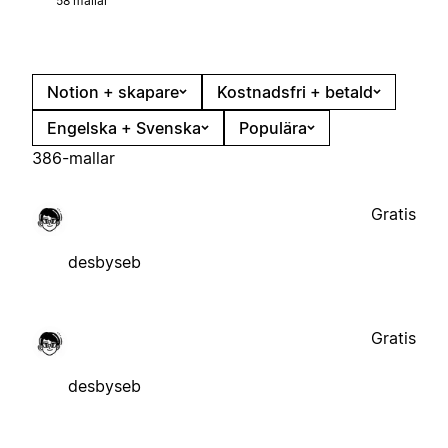
58 mallar
Notion + skapare
Kostnadsfri + betald
Engelska + Svenska
Populära
386-mallar
Gratis
desbyseb
Gratis
desbyseb