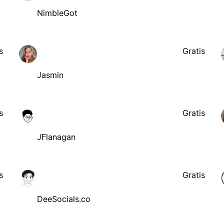
NimbleGot
s
Gratis
Jasmin
s
Gratis
JFlanagan
s
Gratis
DeeSocials.co