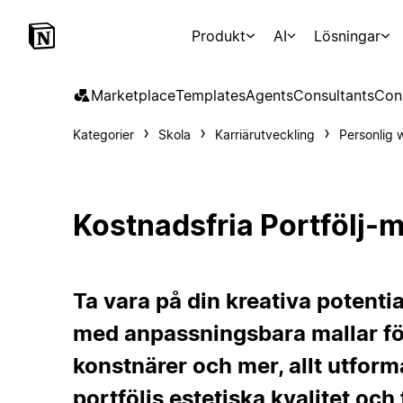
Produkt
AI
Lösningar
Marketplace
Templates
Agents
Consultants
Con
Kategorier
Skola
Karriärutveckling
Personlig 
Kostnadsfria Portfölj-m
Ta vara på din kreativa potentia
med anpassningsbara mallar för
konstnärer och mer, allt utforma
portföljs estetiska kvalitet och 