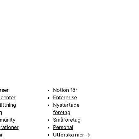
rser
Notion för
pcenter
Enterprise
ättning
Nystartade
g
företag
munity
Småföretag
grationer
Personal
ar
Utforska mer
→