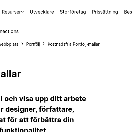
Resurser
Utvecklare
Storföretag
Prissättning
Bes
nections
webbplats
Portfölj
Kostnadsfria Portfölj-mallar
allar
l och visa upp ditt arbete
 designer, författare,
t för att förbättra din
funktionalitet.