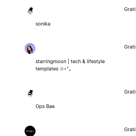
Grati
sonika
Grati
starringmoon | tech & lifestyle
templates ✩⋆⁺₊
Grati
Ops Bae
Grati