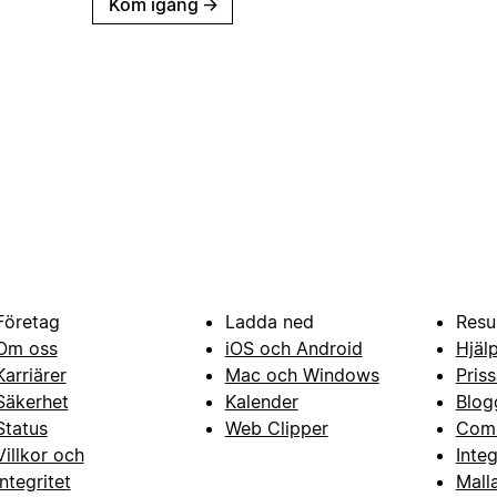
Kom igång
→
Företag
Ladda ned
Resu
Om oss
iOS och Android
Hjäl
Karriärer
Mac och Windows
Priss
Säkerhet
Kalender
Blog
Status
Web Clipper
Com
Villkor och
Inte
integritet
Mall