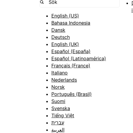
English (US)
Bahasa Indonesia
Dansk
Deutsch
English (UK)
Español (España)
Español (Latinoamérica)
Français (France)
Italiano
Nederlands
Norsk
Português (Brasil)
Suomi
Svenska
Tiếng Việt
עברית
العربية