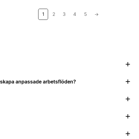
1
2
3
4
5
→
?
tt skapa anpassade arbetsflöden?