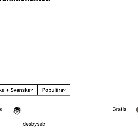
ka + Svenska
Populära
s
Gratis
desbyseb