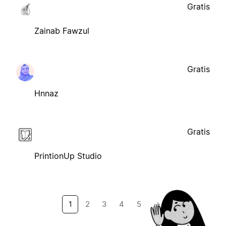
Gratis
Zainab Fawzul
Gratis
Hnnaz
Gratis
PrintionUp Studio
1
2
3
4
5
→