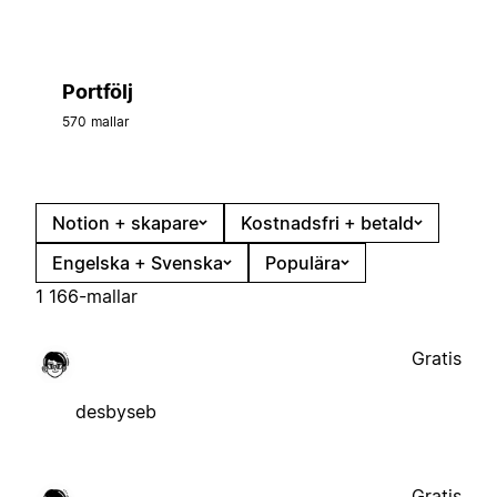
Portfölj
570 mallar
Notion + skapare
Kostnadsfri + betald
Engelska + Svenska
Populära
1 166-mallar
Gratis
desbyseb
Gratis