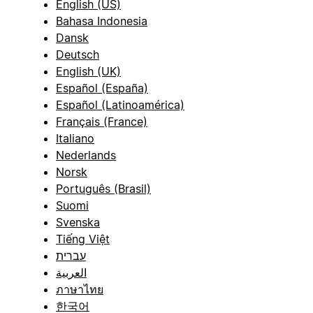
English (US)
Bahasa Indonesia
Dansk
Deutsch
English (UK)
Español (España)
Español (Latinoamérica)
Français (France)
Italiano
Nederlands
Norsk
Português (Brasil)
Suomi
Svenska
Tiếng Việt
עברית
العربية
ภาษาไทย
한국어