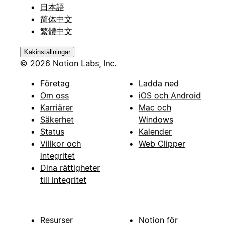
日本語
简体中文
繁體中文
Kakinställningar
© 2026 Notion Labs, Inc.
Företag
Ladda ned
Om oss
iOS och Android
Karriärer
Mac och
Säkerhet
Windows
Status
Kalender
Villkor och
Web Clipper
integritet
Dina rättigheter
till integritet
Resurser
Notion för