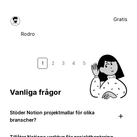
Gratis
Rodro
1
2
3
4
5
→
Vanliga frågor
Stöder Notion projektmallar för olika
branscher?