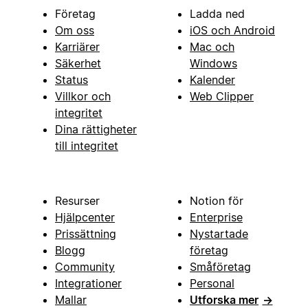
Företag
Ladda ned
Om oss
iOS och Android
Karriärer
Mac och
Säkerhet
Windows
Status
Kalender
Villkor och
Web Clipper
integritet
Dina rättigheter
till integritet
Resurser
Notion för
Hjälpcenter
Enterprise
Prissättning
Nystartade
Blogg
företag
Community
Småföretag
Integrationer
Personal
Mallar
Utforska mer
→