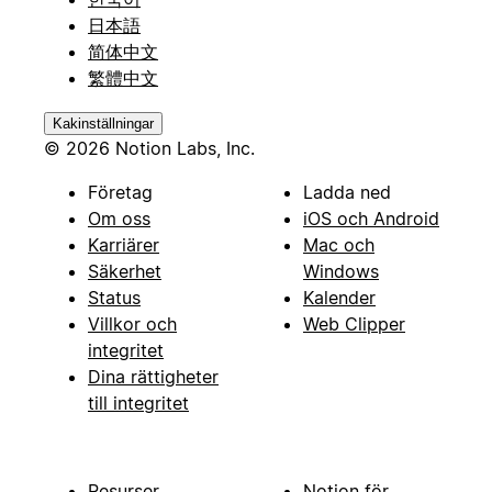
日本語
简体中文
繁體中文
Kakinställningar
© 2026 Notion Labs, Inc.
Företag
Ladda ned
Om oss
iOS och Android
Karriärer
Mac och
Säkerhet
Windows
Status
Kalender
Villkor och
Web Clipper
integritet
Dina rättigheter
till integritet
Resurser
Notion för