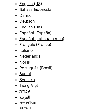
English (US)
Bahasa Indonesia
Dansk
Deutsch
English (UK)
Español (España)
Español (Latinoamérica)
Français (France)
Italiano
Nederlands
Norsk
Português (Brasil)
Suomi
Svenska
Tiếng Việt
עברית
العربية
ภาษาไทย
한국어