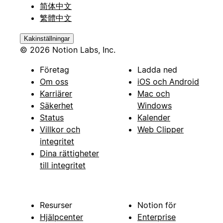
简体中文
繁體中文
Kakinställningar
© 2026 Notion Labs, Inc.
Företag
Ladda ned
Om oss
iOS och Android
Karriärer
Mac och
Säkerhet
Windows
Status
Kalender
Villkor och
Web Clipper
integritet
Dina rättigheter
till integritet
Resurser
Notion för
Hjälpcenter
Enterprise