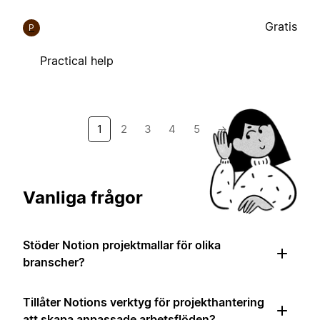
Gratis
P
Practical help
1
2
3
4
5
→
Vanliga frågor
Stöder Notion projektmallar för olika
branscher?
Tillåter Notions verktyg för projekthantering
att skapa anpassade arbetsflöden?