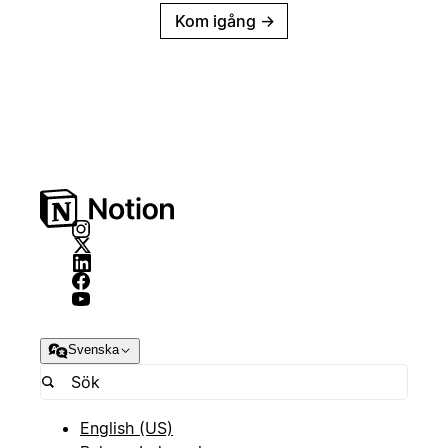
Kom igång
→
Svenska
English (US)