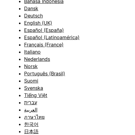
Bahasa Indonesia
Dansk
Deutsch
English (UK)
Español (España)
Español (Latinoamérica)
Français (France)
Italiano
Nederlands
Norsk
Português (Brasil)
Suomi
Svenska
Tiếng Việt
עברית
العربية
ภาษาไทย
한국어
日本語