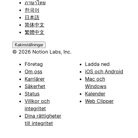
ภาษาไทย
한국어
日本語
简体中文
繁體中文
Kakinställningar
© 2026 Notion Labs, Inc.
Företag
Ladda ned
Om oss
iOS och Android
Karriärer
Mac och
Säkerhet
Windows
Status
Kalender
Villkor och
Web Clipper
integritet
Dina rättigheter
till integritet