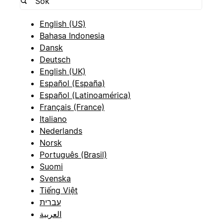
English (US)
Bahasa Indonesia
Dansk
Deutsch
English (UK)
Español (España)
Español (Latinoamérica)
Français (France)
Italiano
Nederlands
Norsk
Português (Brasil)
Suomi
Svenska
Tiếng Việt
עברית
العربية