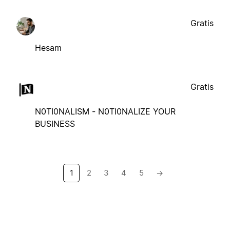
Gratis
Hesam
Gratis
N0TI0NALISM - N0TI0NALIZE YOUR
BUSINESS
1
2
3
4
5
→