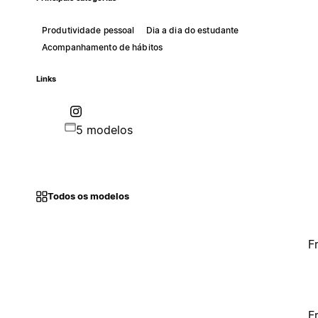
Produtividade pessoal
Dia a dia do estudante
Acompanhamento de hábitos
Links
5 modelos
Todos os modelos
F
F