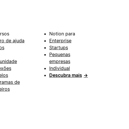
rsos
Notion para
ro de ajuda
Enterprise
os
Startups
Pequenas
unidade
empresas
exões
Individual
los
Descubra mais
→
ramas de
eiros