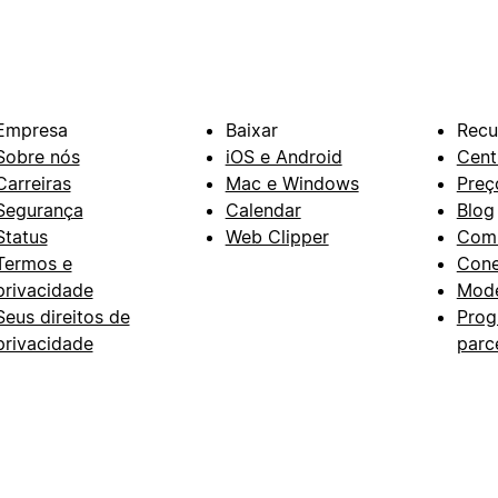
Empresa
Baixar
Recu
Sobre nós
iOS e Android
Cent
Carreiras
Mac e Windows
Preç
Segurança
Calendar
Blog
Status
Web Clipper
Com
Termos e
Con
privacidade
Mode
Seus direitos de
Prog
privacidade
parc