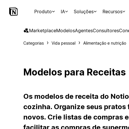
Produto
IA
Soluções
Recursos
Marketplace
Modelos
Agentes
Consultores
Con
Categorias
Vida pessoal
Alimentação e nutrição
Modelos para Receitas
Os modelos de receita do Notio
cozinha. Organize seus pratos 
novos. Crie listas de compras e
facilitar as compras de superm