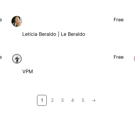
e
Free
Letícia Beraldo | Le Beraldo
e
Free
VPM
1
2
3
4
5
→