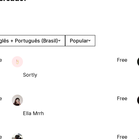
glês + Português (Brasil)
Popular
e
Free
Sortly
e
Free
Ella Mrrh
e
Free