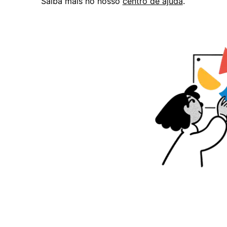
Saiba mais no nosso
centro de ajuda
.