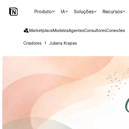
Produto
IA
Soluções
Recursos
Marketplace
Modelos
Agentes
Consultores
Conexões
Criadores
Juliana Krapas