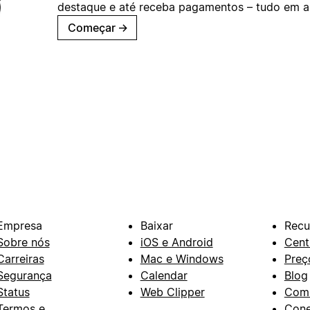
destaque e até receba pagamentos – tudo em ap
Começar
→
Empresa
Baixar
Recu
Sobre nós
iOS e Android
Cent
Carreiras
Mac e Windows
Preç
Segurança
Calendar
Blog
Status
Web Clipper
Com
Termos e
Con