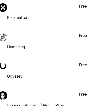
Free
Pixelmatters
Free
Humaniaq
Free
Odyssey
Free
theaccountantguy | FinanceGuy