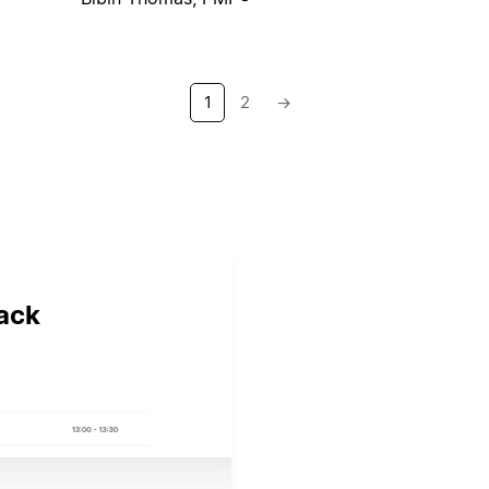
1
2
→
ack