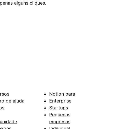
enas alguns cliques.
rsos
Notion para
ro de ajuda
Enterprise
os
Startups
Pequenas
unidade
empresas
exões
Individual