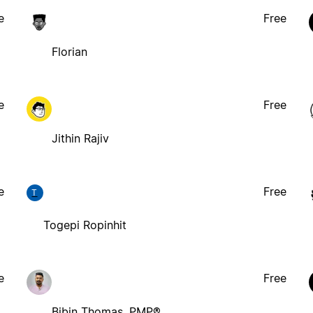
e
Free
Florian
e
Free
Jithin Rajiv
e
Free
T
Togepi Ropinhit
e
Free
Bibin Thomas, PMP®