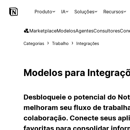
Produto
IA
Soluções
Recursos
Marketplace
Modelos
Agentes
Consultores
Con
Categorias
Trabalho
Integrações
Modelos para Integraç
Desbloqueie o potencial do No
melhoram seu fluxo de trabalha
colaboração. Conecte seus apli
favoritas para consolidar inf