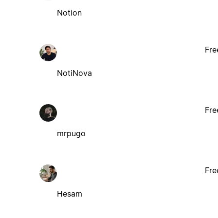
Notion
Fre
NotiNova
Fre
mrpugo
Fre
Hesam