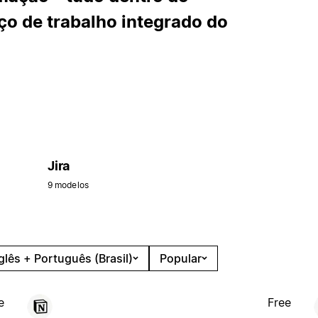
o de trabalho integrado do
Jira
9 modelos
glês + Português (Brasil)
Popular
e
Free