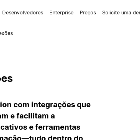
Desenvolvedores
Enterprise
Preços
Solicite uma d
exões
ões
tion com integrações que
m e facilitam a
cativos e ferramentas
ormação—tudo dentro do