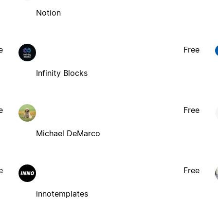
Notion
e
Free
Infinity Blocks
e
Free
Michael DeMarco
e
Free
innotemplates