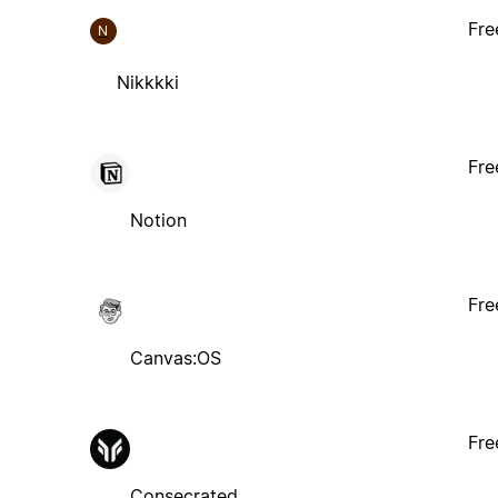
Fre
N
Nikkkki
Fre
Notion
Fre
Canvas:OS
Fre
Consecrated