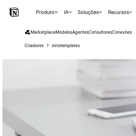
Produto
IA
Soluções
Recursos
Marketplace
Modelos
Agentes
Consultores
Conexões
Criadores
innotemplates