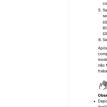
co
Se
se
co
pr
co
Se
Após
comp
mode
não 
traba
Obse
Depo
dupl