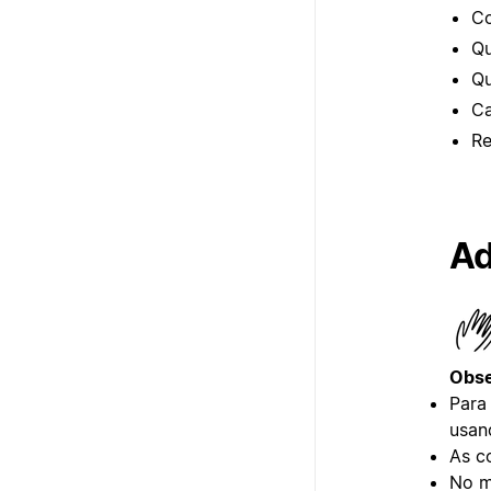
Co
Qu
Qu
Ca
Re
Ad
Obse
Para
usan
As c
No m