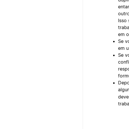
enta
outr
Isso
trab
em o
Se v
em u
Se v
conf
resp
formu
Depo
algu
deve
traba