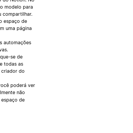
 o modelo para
 compartilhar.
ro espaço de
 em uma página
 as automações
vas.
ique-se de
e todas as
 criador do
você poderá ver
elmente não
u espaço de