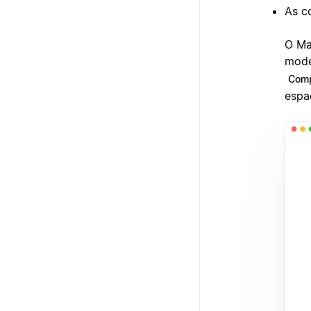
As c
O Ma
mode
Comp
espa