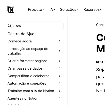
Produto
IA
Soluções
Recursos
Centr
Buscar no Centro de Ajuda
Centro de Ajuda
C
Comece agora
M
Introdução ao espaço de
trabalho
Criar e formatar páginas
NEST
Criar bases de dados
Sej
Compartilhar e colaborar
par
ger
Automação e conexões
Not
Trabalhe com a IA do Notion
Agentes no Notion