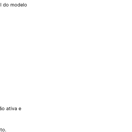
al do modelo
o ativa e
to.