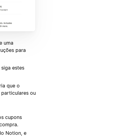
de uma
truções para
 siga estes
ria que o
particulares ou
os cupons
 compra.
o Notion, e