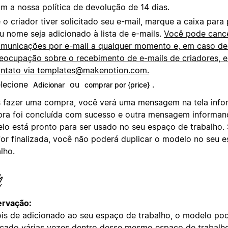
m a nossa política de devolução de 14 dias.
 o criador tiver solicitado seu e-mail, marque a caixa para 
u nome seja adicionado à lista de e-mails.
Você pode cance
municações por e-mail a qualquer momento e, em caso de
eocupação sobre o recebimento de e-mails de criadores, 
ntato via
templates@makenotion.com
.
lecione
ou
.
Adicionar
comprar por {price}
 fazer uma compra, você verá uma mensagem na tela info
ra foi concluída com sucesso e outra mensagem informan
lo está pronto para ser usado no seu espaço de trabalho.
for finalizada, você não poderá duplicar o modelo no seu 
lho.
rvação:
is de adicionado ao seu espaço de trabalho, o modelo pod
icado várias vezes dentro desse mesmo espaço de trabalh