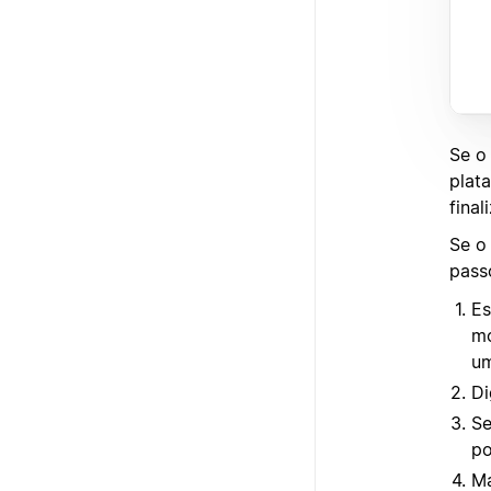
Se o
plat
final
Se o
pass
Es
mo
um
Di
Se
po
Ma