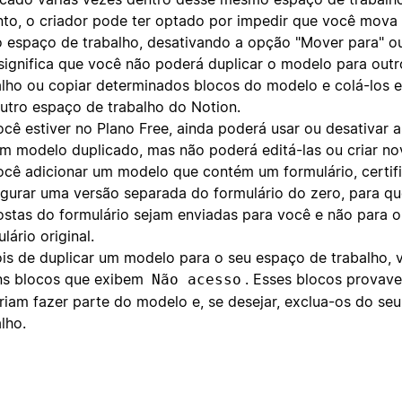
nto, o criador pode ter optado por impedir que você mova
o espaço de trabalho, desativando a opção "Mover para" ou
 significa que você não poderá duplicar o modelo para out
alho ou copiar determinados blocos do modelo e colá-los
utro espaço de trabalho do Notion.
ocê estiver no Plano Free, ainda poderá usar ou desativar
m modelo duplicado, mas não poderá editá-las ou criar no
ocê adicionar um modelo que contém um formulário, certif
igurar uma versão separada do formulário do zero, para qu
ostas do formulário sejam enviadas para você e não para o
lário original.
is de duplicar um modelo para o seu espaço de trabalho, 
ns blocos que exibem
. Esses blocos provav
Não acesso
riam fazer parte do modelo e, se desejar, exclua-os do se
lho.