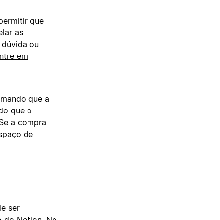
permitir que
lar as
 dúvida ou
entre em
rmando que a
do que o
 Se a compra
espaço de
e ser
o do Notion. No