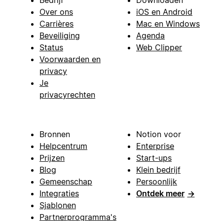
Over ons
iOS en Android
Carrières
Mac en Windows
Beveiliging
Agenda
Status
Web Clipper
Voorwaarden en
privacy
Je
privacyrechten
Bronnen
Notion voor
Helpcentrum
Enterprise
Prijzen
Start-ups
Blog
Klein bedrijf
Gemeenschap
Persoonlijk
Integraties
Ontdek meer
→
Sjablonen
Partnerprogramma's