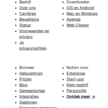
Bedrijf
Downloaden
Over ons
iOS en Android
Carrières
Mac en Windows
Beveiliging
Agenda
Status
Web Clipper
Voorwaarden en
privacy
Je
privacyrechten
Bronnen
Notion voor
Helpcentrum
Enterprise
Prijzen
Start-ups
Blog
Klein bedrijf
Gemeenschap
Persoonlijk
Integraties
Ontdek meer
→
Sjablonen
Partnerprogramma's