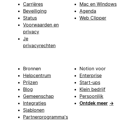
Carrières
Mac en Windows
Beveiliging
Agenda
Status
Web Clipper
Voorwaarden en
privacy
Je
privacyrechten
Bronnen
Notion voor
Helpcentrum
Enterprise
Prijzen
Start-ups
Blog
Klein bedrijf
Gemeenschap
Persoonlijk
Integraties
Ontdek meer
→
Sjablonen
Partnerprogramma's