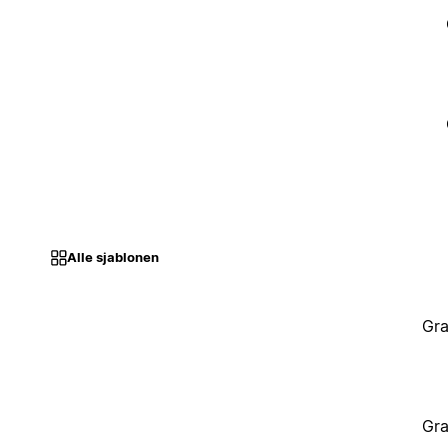
Alle sjablonen
Gra
Gra