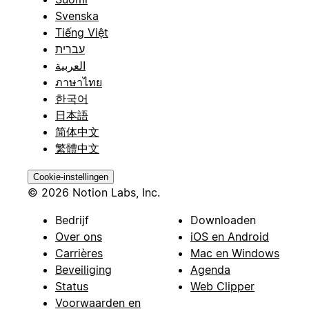
Svenska
Tiếng Việt
עברית
العربية
ภาษาไทย
한국어
日本語
简体中文
繁體中文
Cookie-instellingen
© 2026 Notion Labs, Inc.
Bedrijf
Downloaden
Over ons
iOS en Android
Carrières
Mac en Windows
Beveiliging
Agenda
Status
Web Clipper
Voorwaarden en