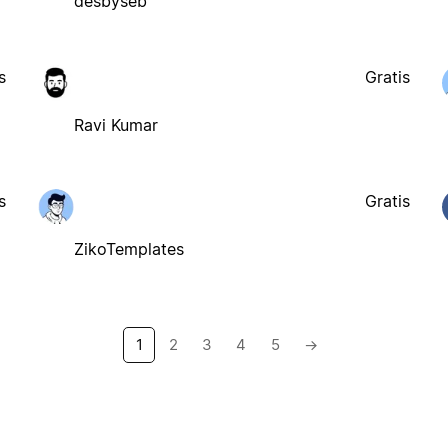
desbyseb
s
Gratis
Ravi Kumar
s
Gratis
ZikoTemplates
1
2
3
4
5
→