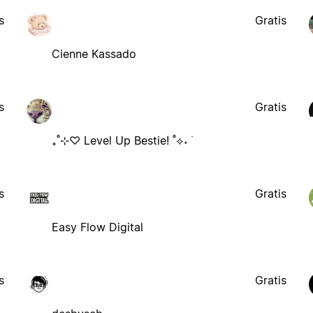
s
Gratis
Cienne Kassado
s
Gratis
₊˚⊹♡ Level Up Bestie! ˚⟡˖ ࣪
s
Gratis
Easy Flow Digital
s
Gratis