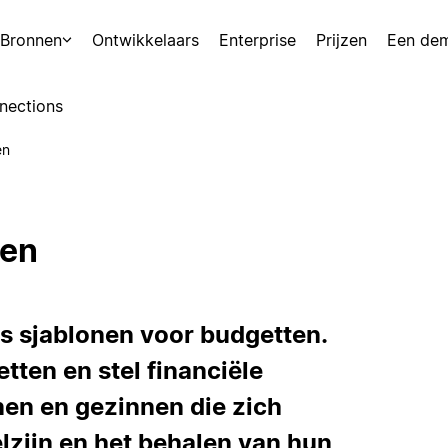
Bronnen
Ontwikkelaars
Enterprise
Prijzen
Een de
nections
en
ten
's sjablonen voor budgetten.
tten en stel financiële
en en gezinnen die zich
lzijn en het behalen van hun