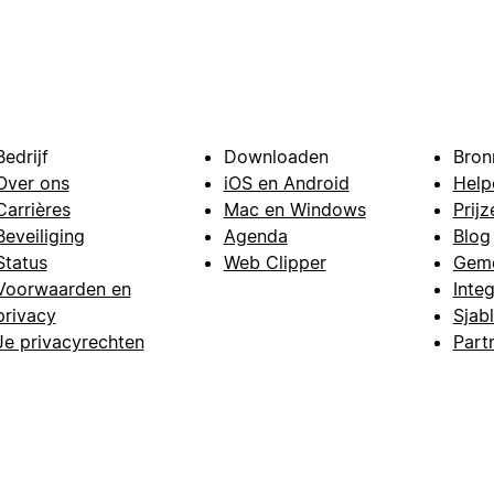
Bedrijf
Downloaden
Bron
Over ons
iOS en Android
Help
Carrières
Mac en Windows
Prijz
Beveiliging
Agenda
Blog
Status
Web Clipper
Gem
Voorwaarden en
Integ
privacy
Sjab
Je privacyrechten
Part