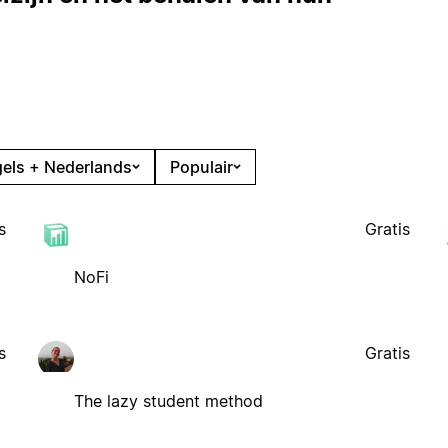
els + Nederlands
Populair
s
Gratis
NoFi
s
Gratis
The lazy student method