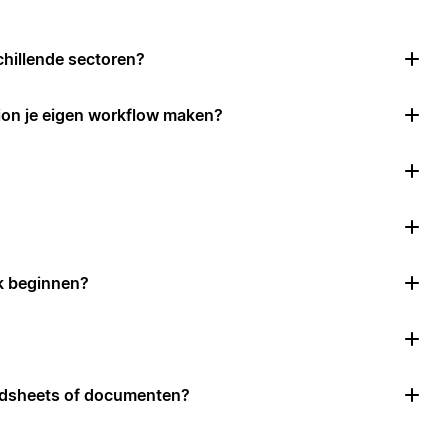
chillende sectoren?
ion je eigen workflow maken?
k beginnen?
adsheets of documenten?