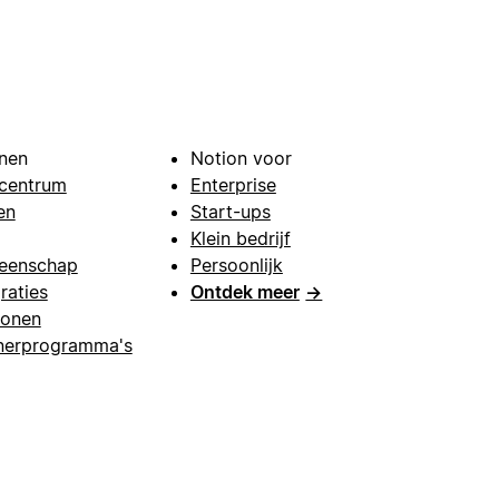
nen
Notion voor
centrum
Enterprise
en
Start-ups
Klein bedrijf
eenschap
Persoonlijk
raties
Ontdek meer
→
lonen
nerprogramma's