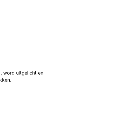
j, word uitgelicht en
ikken.