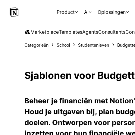
Product
AI
Oplossingen
Marketplace
Templates
Agents
Consultants
Con
Categorieën
School
Studentenleven
Budgett
Sjablonen voor Budget
Beheer je financiën met Notion
Houd je uitgaven bij, plan budge
doelen. Ontworpen voor person
inzetten voor hun financiële we