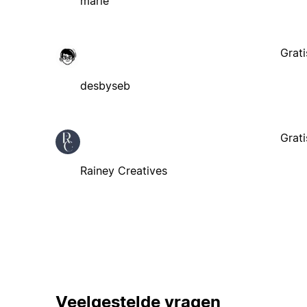
marie
Grati
desbyseb
Grati
Rainey Creatives
Veelgestelde vragen