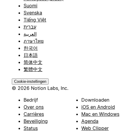
Suomi
Svenska
Tiếng Việt
עברית
العربية
ภาษาไทย
한국어
日本語
简体中文
繁體中文
Cookie-instellingen
© 2026 Notion Labs, Inc.
Bedrijf
Downloaden
Over ons
iOS en Android
Carrières
Mac en Windows
Beveiliging
Agenda
Status
Web Clipper