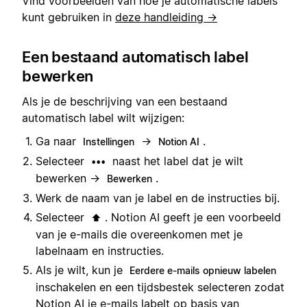
Vind voorbeelden van hoe je automatische labels
kunt gebruiken in
deze handleiding →
Een bestaand automatisch label
bewerken
Als je de beschrijving van een bestaand
automatisch label wilt wijzigen:
Ga naar
→
.
Instellingen
Notion AI
Selecteer
naast het label dat je wilt
•••
bewerken →
.
Bewerken
Werk de naam van je label en de instructies bij.
Selecteer
. Notion AI geeft je een voorbeeld
⬆️
van je e-mails die overeenkomen met je
labelnaam en instructies.
Als je wilt, kun je
Eerdere e-mails opnieuw labelen
inschakelen en een tijdsbestek selecteren zodat
Notion AI je e-mails labelt op basis van