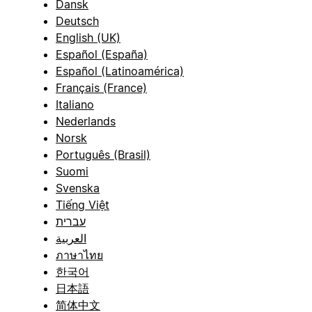
Dansk
Deutsch
English (UK)
Español (España)
Español (Latinoamérica)
Français (France)
Italiano
Nederlands
Norsk
Português (Brasil)
Suomi
Svenska
Tiếng Việt
עברית
العربية
ภาษาไทย
한국어
日本語
简体中文