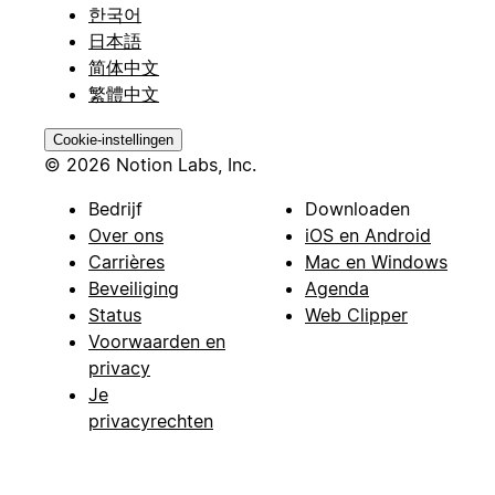
한국어
日本語
简体中文
繁體中文
Cookie-instellingen
© 2026 Notion Labs, Inc.
Bedrijf
Downloaden
Over ons
iOS en Android
Carrières
Mac en Windows
Beveiliging
Agenda
Status
Web Clipper
Voorwaarden en
privacy
Je
privacyrechten