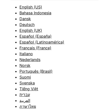
English (US)
Bahasa Indonesia
Dansk
Deutsch
English (UK)
Español (España)
Español (Latinoamérica)
Français (France)
Italiano
Nederlands
Norsk
Português (Brasil)
Suomi
Svenska
Tiếng Việt
עברית
العربية
ภาษาไทย