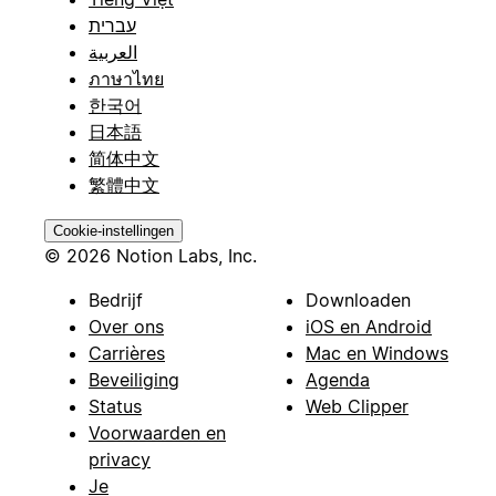
עברית
العربية
ภาษาไทย
한국어
日本語
简体中文
繁體中文
Cookie-instellingen
© 2026 Notion Labs, Inc.
Bedrijf
Downloaden
Over ons
iOS en Android
Carrières
Mac en Windows
Beveiliging
Agenda
Status
Web Clipper
Voorwaarden en
privacy
Je