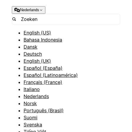
Nederlands
English (US)
Bahasa Indonesia
Dansk
Deutsch
English (UK)
Español (España)
Español (Latinoamérica)
Français (France)
Italiano
Nederlands
Norsk
Português (Brasil)
Suomi
Svenska
Tiếng Việt