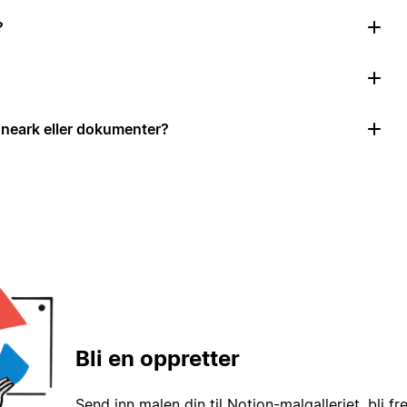
?
neark eller dokumenter?
Bli en oppretter
Send inn malen din til Notion-malgalleriet, bli fr