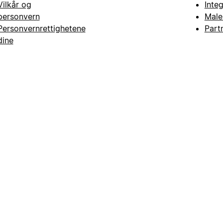
Vilkår og
Inte
personvern
Male
Personvernrettighetene
Part
dine