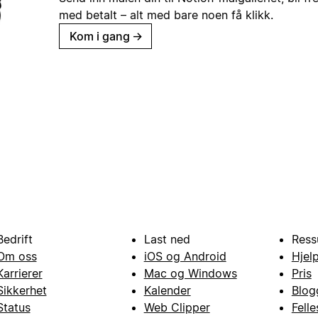
med betalt – alt med bare noen få klikk.
Kom i gang
→
Bedrift
Last ned
Ress
Om oss
iOS og Android
Hjel
Karrierer
Mac og Windows
Pris
Sikkerhet
Kalender
Blog
Status
Web Clipper
Fell