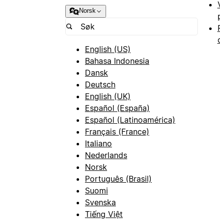
Norsk
English (US)
Bahasa Indonesia
Dansk
Deutsch
English (UK)
Español (España)
Español (Latinoamérica)
Français (France)
Italiano
Nederlands
Norsk
Português (Brasil)
Suomi
Svenska
Tiếng Việt