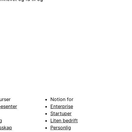
urser
Notion for
pesenter
Enterprise
Startuper
g
Liten bedrift
esskap
Personlig