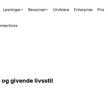
Løsninger
Ressurser
Utviklere
Enterprise
Pris
nnections
 og givende livsstil