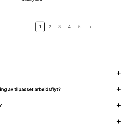
1
2
3
4
5
→
ing av tilpasset arbeidsflyt?
?