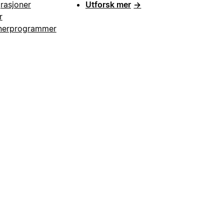
grasjoner
Utforsk mer
→
r
nerprogrammer