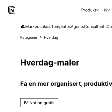
Produkt
KI
Markedsplass
Templates
Agents
Consultants
Co
Kategorier
Hverdag
Hverdag-maler
Få en mer organisert, produktiv
Få Notion gratis